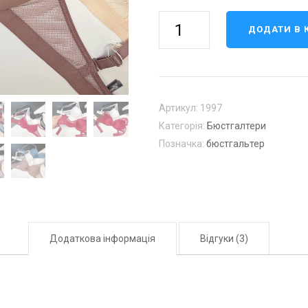
Бюстгальтер
ДОДАТИ В 
чашка
С
кількість
Артикул:
1997
Категорія:
Бюстгалтери
Позначка:
бюстгальтер
Додаткова інформація
Відгуки (3)