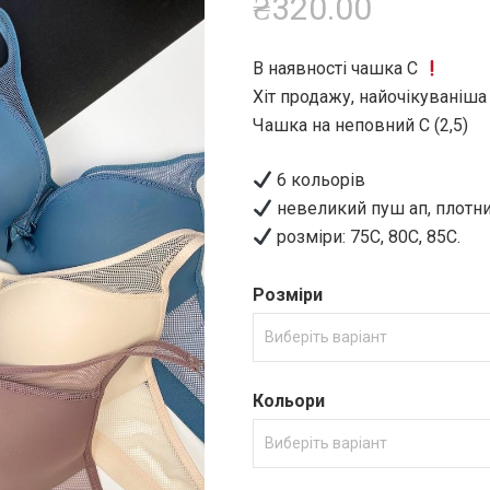
₴
320.00
основі
опитування
покупців
В наявності чашка C
Хіт продажу, найочікуваніш
Чашка на неповний С (2,5)
6 кольорів
невеликий пуш ап, плотн
розміри: 75С, 80С, 85С.
Розміри
Кольори