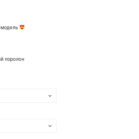
а модель
ий поролон