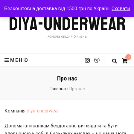
Безкоштовна доставка від 1500 грн по Україні.
Сховати
Diya-Underwear
Жіноча спідня білизна
0
МЕНЮ
Про нас
Головна
/
Про нас
Компанія
diya-underwear
Допомагати жінкам бездоганно виглядати та бути
впевненою у собі в будь-яких умовах – це наша мета.