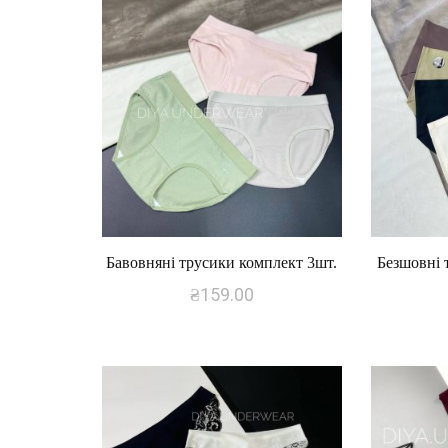
Бавовняні трусики комплект 3шт.
Безшовні 
₴
159.00
Цей
товар
має
кілька
варіантів.