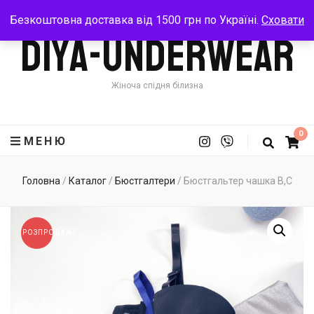
Безкоштовна доставка від 1500 грн по Україні.
Сховати
Diya-Underwear
Жіноча спідня білизна
0
МЕНЮ
Головна
/
Каталог
/
Бюстгалтери
/
Бюстгальтер чашка B,C
РОЗПРОДАЖ!