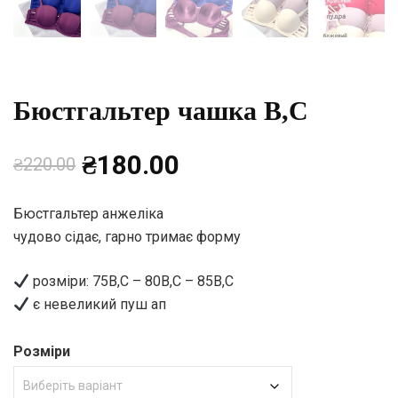
Бюстгальтер чашка B,C
Оригінальна
Поточна
₴
180.00
₴
220.00
ціна:
ціна:
Бюстгальтер анжеліка
чудово сідає, гарно тримає форму
₴220.00.
₴180.00.
розміри: 75B,C – 80B,C – 85B,C
є невеликий пуш ап
Розміри