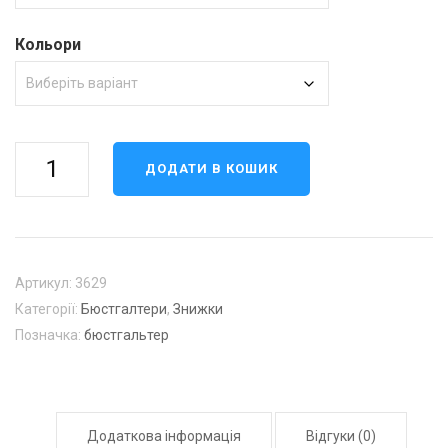
Кольори
Бюстгальтер
ДОДАТИ В КОШИК
чашка
B,C
кількість
Артикул:
3629
Категорії:
Бюстгалтери
,
Знижки
Позначка:
бюстгальтер
Додаткова інформація
Відгуки (0)