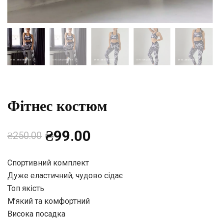
Фітнес костюм
Оригінальна
Поточна
₴
99.00
₴
250.00
ціна:
ціна:
Спортивний комплект
Дуже еластичний, чудово сідає
₴250.00.
₴99.00.
Топ якість
М’який та комфортний
Висока посадка