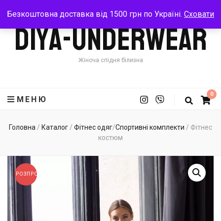
Безкоштовна доставка від 1500 грн по Україні.
Сховати
Diya-Underwear
Жіноча спідня білизна
0
МЕНЮ
Головна
/
Каталог
/
Фітнес одяг
/
Спортивні комплекти
/
Фітнес
костюм
РОЗПРОДАЖ!