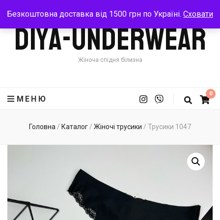
Безкоштовна доставка від 1500 грн по Україні.
Сховати
Diya-Underwear
Жіноча спідня білизна
0
МЕНЮ
Головна
/
Каталог
/
Жіночі трусики
/
Трусики 1047