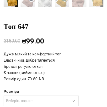
Топ 647
Оригінальна
Поточна
₴
99.00
₴
180.00
ціна:
ціна:
Дуже м’який та комфортний топ
Еластичний, добре тягнеться
₴180.00.
₴99.00.
Бретелі регулюються
Є чашки (виймвються).
Розмір один: 70-80 A,B
Розміри