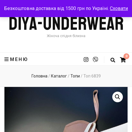
Безкоштовна доставка від 1500 грн по Україні.
Сховати
Diya-Underwear
Жіноча спідня білизна
0
МЕНЮ
Головна
/
Каталог
/
Топи
/
Топ 6839