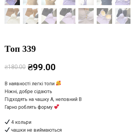
Топ 339
Оригінальна
Поточна
₴
99.00
₴
180.00
ціна:
ціна:
В наявності легкі топи
Ніжні, добре сідають
₴180.00.
₴99.00.
Підходять на чашку А, неповний В
Гарно роблять форму
4 кольри
чашки не виймаються