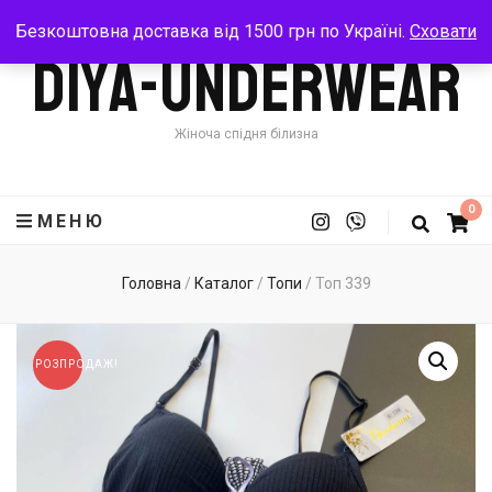
Безкоштовна доставка від 1500 грн по Україні.
Сховати
Diya-Underwear
Жіноча спідня білизна
0
МЕНЮ
Головна
/
Каталог
/
Топи
/
Топ 339
РОЗПРОДАЖ!