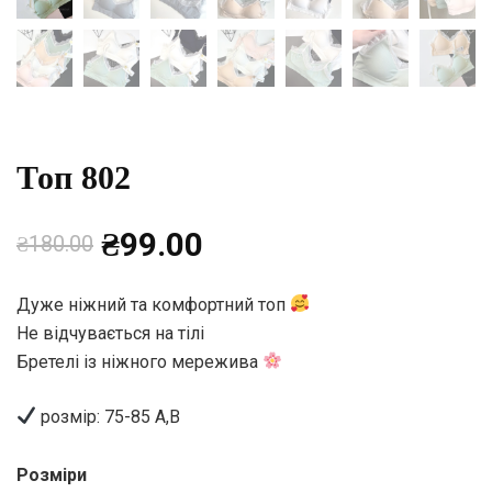
Топ 802
Оригінальна
Поточна
₴
99.00
₴
180.00
ціна:
ціна:
Дуже ніжний та комфортний топ
Не відчувається на тілі
₴180.00.
₴99.00.
Бретелі із ніжного мережива
розмір: 75-85 A,B
Розміри