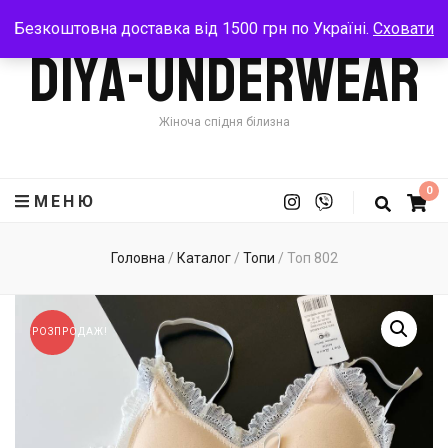
Безкоштовна доставка від 1500 грн по Україні.
Сховати
Diya-Underwear
Жіноча спідня білизна
0
МЕНЮ
Головна
/
Каталог
/
Топи
/
Топ 802
РОЗПРОДАЖ!