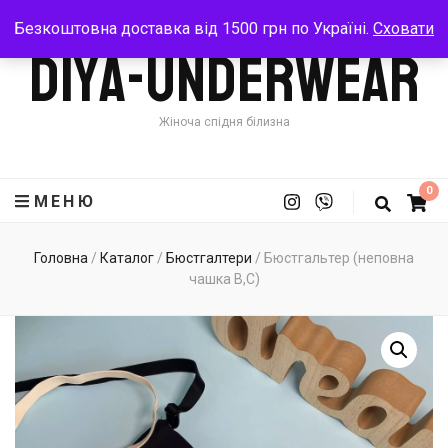
Безкоштовна доставка від 1500 грн по Україні.
Сховати
Diya-Underwear
Жіноча спідня білизна
0
МЕНЮ
Головна
/
Каталог
/
Бюстгалтери
/
Бюстгальтер (неповна
чашка В,С)