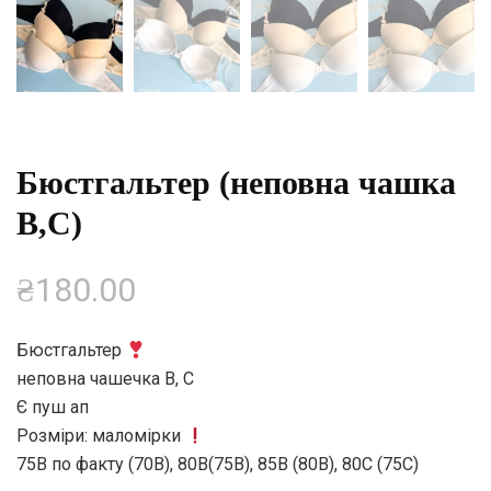
Бюстгальтер (неповна чашка
В,С)
₴
180.00
Бюстгальтер
неповна чашечка B, С
Є пуш ап
Розміри: маломірки
75B по факту (70B), 80В(75B), 85B (80B), 80С (75С)