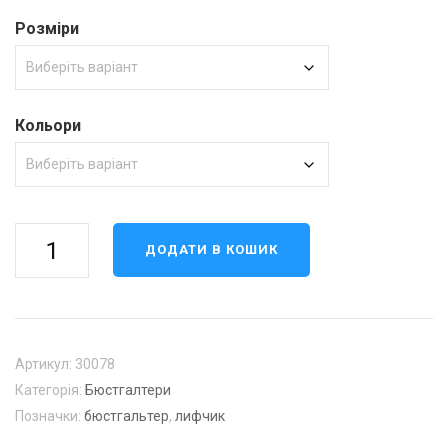
Розміри
Кольори
Бюстгальтер
ДОДАТИ В КОШИК
(неповна
чашка
В,С)
кількість
Артикул:
30078
Категорія:
Бюстгалтери
Позначки:
бюстгальтер
,
лифчик