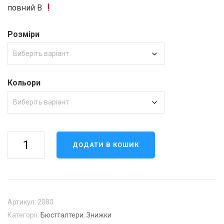
повний В
Розміри
Кольори
Бюстгальтер
ДОДАТИ В КОШИК
чашка
С
(2080)
маломірить
кількість
Артикул:
2080
Категорії:
Бюстгалтери
,
Знижки