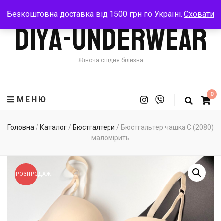
Безкоштовна доставка від 1500 грн по Україні.
Сховати
Diya-Underwear
Жіноча спідня білизна
0
МЕНЮ
Головна
/
Каталог
/
Бюстгалтери
/
Бюстгальтер чашка С (2080)
маломірить
РОЗПРОДАЖ!