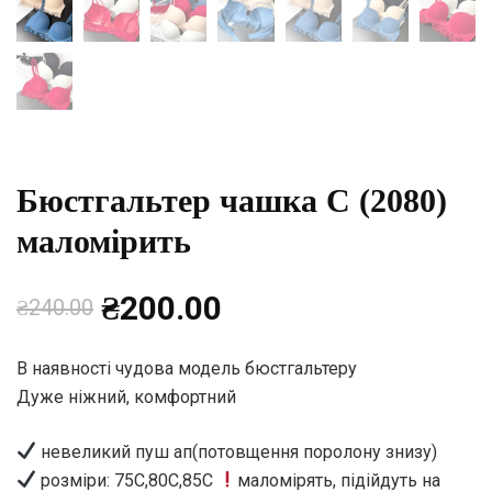
Бюстгальтер чашка С (2080)
маломірить
Оригінальна
Поточна
₴
200.00
₴
240.00
ціна:
ціна:
В наявності чудова модель бюстгальтеру
Дуже ніжний, комфортний
₴240.00.
₴200.00.
невеликий пуш ап(потовщення поролону знизу)
розміри: 75C,80C,85C
маломірять, підійдуть на