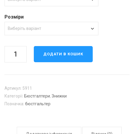
Розміри
Бюстгальтер
ДОДАТИ В КОШИК
чашка
В,
С
кількість
Артикул:
5911
Категорії:
Бюстгалтери
,
Знижки
Позначка:
бюстгальтер
Додаткова інформація
Відгуки (0)