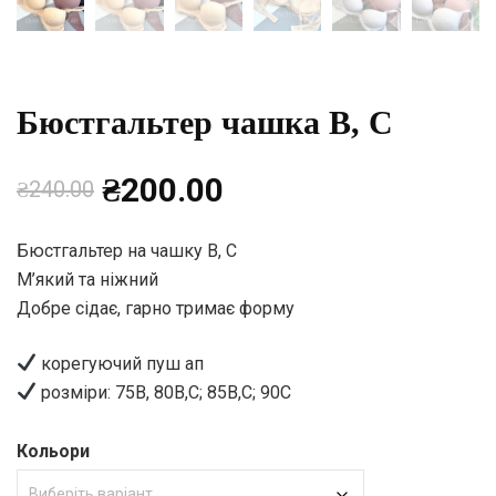
Бюстгальтер чашка В, С
Оригінальна
Поточна
₴
200.00
₴
240.00
ціна:
ціна:
Бюстгальтер на чашку B, С
М’який та ніжний
₴240.00.
₴200.00.
Добре сідає, гарно тримає форму
корегуючий пуш ап
розміри: 75B, 80B,C; 85B,C; 90C
Кольори