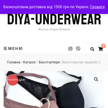
Безкоштовна доставка від 1500 грн по Україні.
Сховати
Diya-Underwear
Жіноча спідня білизна
0
МЕНЮ
Головна
/
Каталог
/
Бюстгалтери
/
Бюстгальтер чашка В, С
РОЗПРОДАЖ!