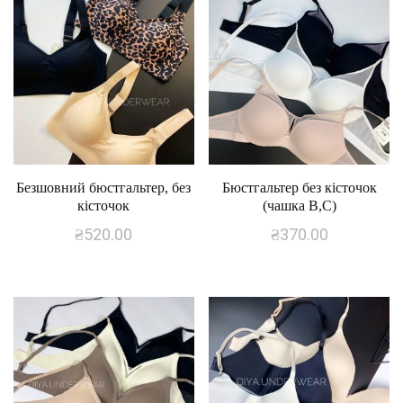
Безшовний бюстгальтер, без
Бюстгальтер без кісточок
кісточок
(чашка В,С)
₴
520.00
₴
370.00
Цей
Цей
товар
товар
має
має
кілька
кілька
варіантів.
варіантів.
Параметри
Параметри