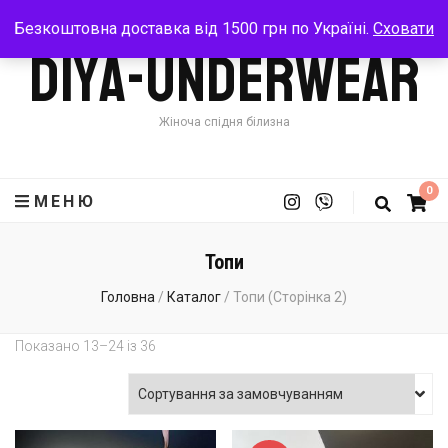
Безкоштовна доставка від 1500 грн по Україні.
Сховати
Diya-Underwear
Жіноча спідня білизна
0
МЕНЮ
Топи
Головна
/
Каталог
/
Топи
(Сторінка 2)
Показано 13–24 із 36